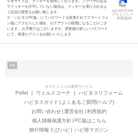
※本サイトは、クッキーを使用しております。ブラウザの設定
でクッキーを許可していない場合は、クッキーを受け入れるよ
reCAPTCHA
う設定の変更をお願い致します。
プライバシー
※「ハピタスPC版」にてパスワードを変更されてスマートフォ
・利用規約
ン版にアクセスした場合、ログアウトの状態になることがござ
います。 お手数ではございますが、変更後の新しいパスワード
にて、再度ログインをお願いいたします。
PR
オズビジョンの運営サービス
Pollet
|
ウェルスコーチ
|
ハピタスリフォーム
ハピタスガイド
|
よくあるご質問(ヘルプ)
お問い合わせ
|
運営会社
|
利用規約
個人情報保護方針
|
PC版はこちら
旅行情報 たびハピ
|
ハピ得マガジン