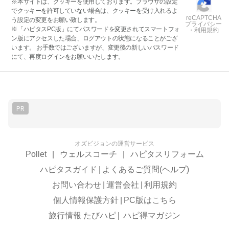
※本サイトは、クッキーを使用しております。ブラウザの設定
でクッキーを許可していない場合は、クッキーを受け入れるよ
reCAPTCHA
う設定の変更をお願い致します。
プライバシー
※「ハピタスPC版」にてパスワードを変更されてスマートフォ
・利用規約
ン版にアクセスした場合、ログアウトの状態になることがござ
います。 お手数ではございますが、変更後の新しいパスワード
にて、再度ログインをお願いいたします。
PR
オズビジョンの運営サービス
Pollet
|
ウェルスコーチ
|
ハピタスリフォーム
ハピタスガイド
|
よくあるご質問(ヘルプ)
お問い合わせ
|
運営会社
|
利用規約
個人情報保護方針
|
PC版はこちら
旅行情報 たびハピ
|
ハピ得マガジン