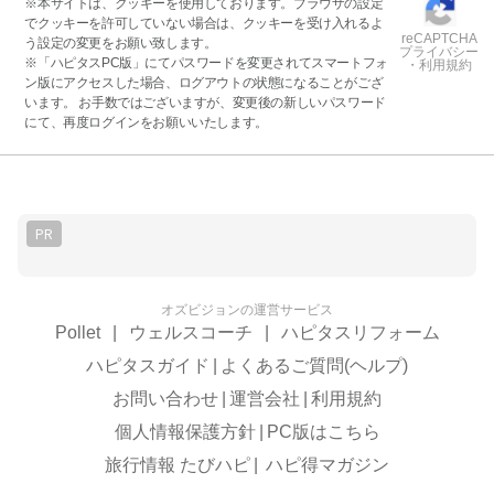
※本サイトは、クッキーを使用しております。ブラウザの設定
でクッキーを許可していない場合は、クッキーを受け入れるよ
reCAPTCHA
う設定の変更をお願い致します。
プライバシー
※「ハピタスPC版」にてパスワードを変更されてスマートフォ
・利用規約
ン版にアクセスした場合、ログアウトの状態になることがござ
います。 お手数ではございますが、変更後の新しいパスワード
にて、再度ログインをお願いいたします。
PR
オズビジョンの運営サービス
Pollet
|
ウェルスコーチ
|
ハピタスリフォーム
ハピタスガイド
|
よくあるご質問(ヘルプ)
お問い合わせ
|
運営会社
|
利用規約
個人情報保護方針
|
PC版はこちら
旅行情報 たびハピ
|
ハピ得マガジン