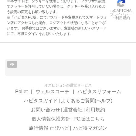
※本サイトは、クッキーを使用しております。ブラウザの設定
でクッキーを許可していない場合は、クッキーを受け入れるよ
reCAPTCHA
う設定の変更をお願い致します。
プライバシー
※「ハピタスPC版」にてパスワードを変更されてスマートフォ
・利用規約
ン版にアクセスした場合、ログアウトの状態になることがござ
います。 お手数ではございますが、変更後の新しいパスワード
にて、再度ログインをお願いいたします。
PR
オズビジョンの運営サービス
Pollet
|
ウェルスコーチ
|
ハピタスリフォーム
ハピタスガイド
|
よくあるご質問(ヘルプ)
お問い合わせ
|
運営会社
|
利用規約
個人情報保護方針
|
PC版はこちら
旅行情報 たびハピ
|
ハピ得マガジン