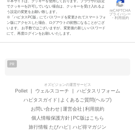
※本サイトは、クッキーを使用しております。ブラウザの設定
でクッキーを許可していない場合は、クッキーを受け入れるよ
reCAPTCHA
う設定の変更をお願い致します。
プライバシー
※「ハピタスPC版」にてパスワードを変更されてスマートフォ
・利用規約
ン版にアクセスした場合、ログアウトの状態になることがござ
います。 お手数ではございますが、変更後の新しいパスワード
にて、再度ログインをお願いいたします。
PR
オズビジョンの運営サービス
Pollet
|
ウェルスコーチ
|
ハピタスリフォーム
ハピタスガイド
|
よくあるご質問(ヘルプ)
お問い合わせ
|
運営会社
|
利用規約
個人情報保護方針
|
PC版はこちら
旅行情報 たびハピ
|
ハピ得マガジン