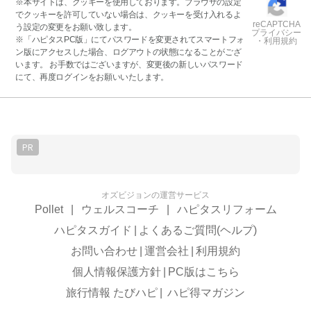
※本サイトは、クッキーを使用しております。ブラウザの設定
でクッキーを許可していない場合は、クッキーを受け入れるよ
reCAPTCHA
う設定の変更をお願い致します。
プライバシー
※「ハピタスPC版」にてパスワードを変更されてスマートフォ
・利用規約
ン版にアクセスした場合、ログアウトの状態になることがござ
います。 お手数ではございますが、変更後の新しいパスワード
にて、再度ログインをお願いいたします。
PR
オズビジョンの運営サービス
Pollet
|
ウェルスコーチ
|
ハピタスリフォーム
ハピタスガイド
|
よくあるご質問(ヘルプ)
お問い合わせ
|
運営会社
|
利用規約
個人情報保護方針
|
PC版はこちら
旅行情報 たびハピ
|
ハピ得マガジン