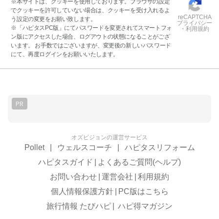
※本サイトは、クッキーを使用しております。ブラウザの設定
でクッキーを許可していない場合は、クッキーを受け入れるよ
reCAPTCHA
う設定の変更をお願い致します。
プライバシー
※「ハピタスPC版」にてパスワードを変更されてスマートフォ
・利用規約
ン版にアクセスした場合、ログアウトの状態になることがござ
います。 お手数ではございますが、変更後の新しいパスワード
にて、再度ログインをお願いいたします。
PR
オズビジョンの運営サービス
Pollet
|
ウェルスコーチ
|
ハピタスリフォーム
ハピタスガイド
|
よくあるご質問(ヘルプ)
お問い合わせ
|
運営会社
|
利用規約
個人情報保護方針
|
PC版はこちら
旅行情報 たびハピ
|
ハピ得マガジン