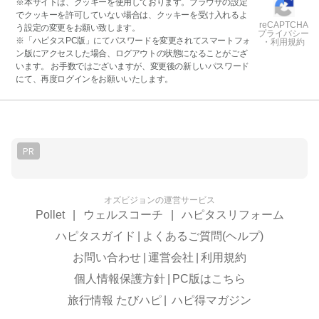
※本サイトは、クッキーを使用しております。ブラウザの設定
でクッキーを許可していない場合は、クッキーを受け入れるよ
reCAPTCHA
う設定の変更をお願い致します。
プライバシー
※「ハピタスPC版」にてパスワードを変更されてスマートフォ
・利用規約
ン版にアクセスした場合、ログアウトの状態になることがござ
います。 お手数ではございますが、変更後の新しいパスワード
にて、再度ログインをお願いいたします。
PR
オズビジョンの運営サービス
Pollet
|
ウェルスコーチ
|
ハピタスリフォーム
ハピタスガイド
|
よくあるご質問(ヘルプ)
お問い合わせ
|
運営会社
|
利用規約
個人情報保護方針
|
PC版はこちら
旅行情報 たびハピ
|
ハピ得マガジン