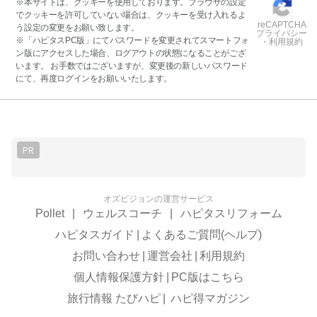
※本サイトは、クッキーを使用しております。ブラウザの設定
でクッキーを許可していない場合は、クッキーを受け入れるよ
reCAPTCHA
う設定の変更をお願い致します。
プライバシー
※「ハピタスPC版」にてパスワードを変更されてスマートフォ
・利用規約
ン版にアクセスした場合、ログアウトの状態になることがござ
います。 お手数ではございますが、変更後の新しいパスワード
にて、再度ログインをお願いいたします。
PR
オズビジョンの運営サービス
Pollet
|
ウェルスコーチ
|
ハピタスリフォーム
ハピタスガイド
|
よくあるご質問(ヘルプ)
お問い合わせ
|
運営会社
|
利用規約
個人情報保護方針
|
PC版はこちら
旅行情報 たびハピ
|
ハピ得マガジン