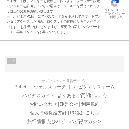
※本サイトは、クッキーを使用しております。ブラウザの設定
でクッキーを許可していない場合は、クッキーを受け入れるよ
reCAPTCHA
う設定の変更をお願い致します。
プライバシー
※「ハピタスPC版」にてパスワードを変更されてスマートフォ
・利用規約
ン版にアクセスした場合、ログアウトの状態になることがござ
います。 お手数ではございますが、変更後の新しいパスワード
にて、再度ログインをお願いいたします。
PR
オズビジョンの運営サービス
Pollet
|
ウェルスコーチ
|
ハピタスリフォーム
ハピタスガイド
|
よくあるご質問(ヘルプ)
お問い合わせ
|
運営会社
|
利用規約
個人情報保護方針
|
PC版はこちら
旅行情報 たびハピ
|
ハピ得マガジン