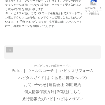
※本サイトは、クッキーを使用しております。ブラウザの設定
でクッキーを許可していない場合は、クッキーを受け入れるよ
reCAPTCHA
う設定の変更をお願い致します。
プライバシー
※「ハピタスPC版」にてパスワードを変更されてスマートフォ
・利用規約
ン版にアクセスした場合、ログアウトの状態になることがござ
います。 お手数ではございますが、変更後の新しいパスワード
にて、再度ログインをお願いいたします。
PR
オズビジョンの運営サービス
Pollet
|
ウェルスコーチ
|
ハピタスリフォーム
ハピタスガイド
|
よくあるご質問(ヘルプ)
お問い合わせ
|
運営会社
|
利用規約
個人情報保護方針
|
PC版はこちら
旅行情報 たびハピ
|
ハピ得マガジン